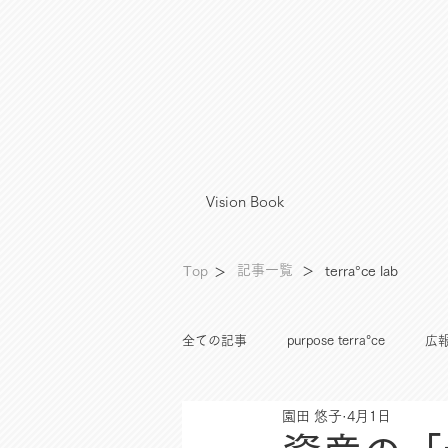
Vision Book
°
記事一覧
Top
＞
terra
ce lab
＞
全ての記事
purpose terra°ce
広報
園田 悠子
4月1日
資産運用