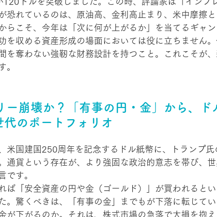
が120ドルを突破しました。この時、評論家は「インフ
が恐れているのは、原油高、金利高止まり、米中摩擦と
からこそ、今年は「次に何が上がるか」を当てるギャン
功を収める資産形成の場面においては役に立ちません。
間を奪わない強靭な財務設計を持つこと。これこそが、
す。
オリー崩壊か？「有事の円・金」から、ド
世代のポートフォリオ
、米国建国250周年を記念するドル紙幣に、トランプ氏
。通貨という存在が、より強固な政治的意志を帯び、世
言です。
れば「安全資産の円や金（ゴールド）」が買われるとい
た。驚くべきは、「有事の金」までもが下落に転じてい
金が下がるのか。それは、株式市場の急落で大損を抱え