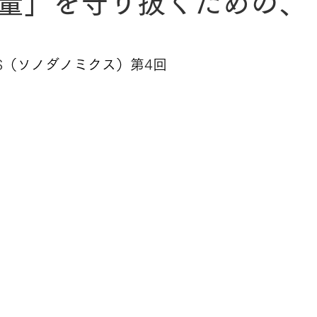
量」を守り抜くための、
S
（ソノダノミクス）第
4
回