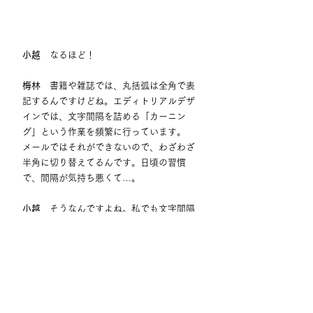
小越
　なるほど！
梅林
　書籍や雑誌では、丸括弧は全角で表
記するんですけどね。エディトリアルデザ
インでは、文字間隔を詰める「カーニン
グ」という作業を頻繁に行っています。
メールではそれができないので、わざわざ
半角に切り替えてるんです。日頃の習慣
で、間隔が気持ち悪くて…。
小越
　そうなんですよね。私でも文字間隔
が妙に開いていると、結構気になります。
梅林
　反対にスペースを空けないと気持ち
が悪いパターンもあります。多くのフォン
トでは、句読点の後、文章の区切りを視覚
的にわかりやすくするため、実は小さなス