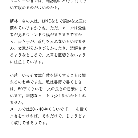
ュニケーションは、雑誌的に20字／行くら
いで収めるのがよいのかも。
梅林
　今の人は、LINEなどで端的な文章に
慣れていますからね。ただ、メールは受信
者が見るウィンドウ幅がまちまちですか
ら、書き手が、改行を入れないといけませ
ん。文意が分かりづらかったり、誤解させ
るようなところで、文章を区切らないよう
に注意しています。
小越
　いっそ文章自体を短くすることに慣
れるのも手ですね。私は書籍で書くとき
は、60字くらいを一文の長さの目安にして
います。雑誌なら、もう少し短いかもしれ
ません。
メールでは20〜40字くらいで「。」を置く
クセをつければ、それだけで、ちょうどよ
く改行できそうです。