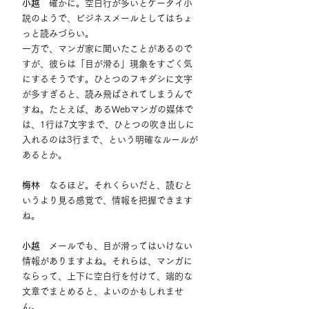
小越
　確かに。空白行が多いとケータイ小
説のようで、ビジネスメールとしてはちょ
っと読みづらい。
一方で、マンガ家に聞いたことがあるので
すが、彼らは「目が滑る」現象をすごく気
にするそうです。ひとつのフキダシに文字
が多すぎると、読み飛ばされてしまうんで
すね。たとえば、あるWebマンガの媒体で
は、1行は7文字まで、ひとつの吹き出しに
入れるのは3行まで、という明確なルールが
あるとか。
梅林
　なるほど。それくらいだと、読むと
いうより見る感覚で、情報を把握できます
ね。
小越
　メールでも、目が滑ってはいけない
情報がありますよね。それらは、マンガに
ならって、上下に空白行を付けて、端的な
文章でまとめると、よいのかもしれませ
ん。