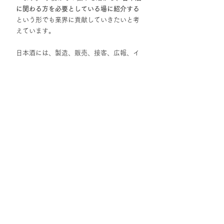
に関わる方を必要としている場に紹介する
という形でも業界に貢献していきたいと考
えています。
日本酒には、製造、販売、接客、広報、イ
ベント運営、販促物制作など、実に多様な
仕事があります。 しかし、現場では慢性的
な人手不足や、専門性を理解した人材の不
足に悩むケースも少なくありません。
そこで私たちは、業界理解を持ち、価値を
正しく伝えられる人材をつなぐことで、現
場の力になりたいと考えています。 単なる
人手の補充ではなく、
文化や商品の背景を
理解し、伝えることができる人材
がいるこ
とで、現場の価値はより高まります。
“人を送る”のではなく、“価値を理解して支
えられる人をつなぐ”。 それが、シーティー
イーらしい人材支援のあり方です。