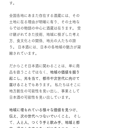
す。
全国各地にあまた存在する酒蔵には、その
土地に在る理由が明確に有り、その土地な
らではの物語の中心に酒蔵は在ります。 受
け継がれてきた技術、地域に根ざした考え
方、食文化との関係、地元の人たちの誇
り。 日本酒には、日本の各地域の魅力が凝
縮されています。
だからこそ日本酒に関わることは、単に商
品を扱うことではなく、
地域の価値を掘り
起こし、光を当て、都市や次世代に向けて
届けること
でもあります。 私たちはそこに
地方創生の可能性を見い出し、事業として
日本酒の可能性を見い出しています。
地域に埋もれている様々な価値を見つけ、
伝え、次の世代へつないでいくこと
。 そし
て、
人と人、つくり手と飲み手、地域と都