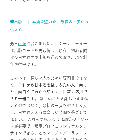
❶出版──日本酒の魅力を、最初の一歩から
伝える
先日
note
に書きましたが、シーティーイー
は出版コードを再取得し、現在、初心者向
けの日本酒本の出版を進めており、現在制
作進行中です。
この本は、詳しい人のための専門書ではな
く、
これから日本酒を楽しみたい人に向け
た、面白くてわかりやすく、日常に応用で
きる一冊
です。 難しいことを難しいまま伝
えるのではなく、最初の一歩をやさしく支
え、日本酒とともに楽しい時間を過ごして
ほしい。 これを実現するには編集のノウハ
ウが必要で、都度プロフェッショナルをア
サインできる、このマッチングプラットフ
ォームを構築していることこそ、私たちの