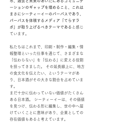
市、過去と未来のあいだにあるコミュニケ
ーションのギャップを埋めること、これは
まさにシーティーイーのパーパスであり、
パーパスを体現するメディア「てらすラ
ボ」が取り上げるべきテーマである
と感じ
ています。
私たちはこれまで、印刷・制作・編集・情
報整理といった仕事を通じて、さまざまな
「伝わらない」を「伝わる」に変える役割
を担ってきました。 その延長線上に、地方
の食文化を伝えたい、というテーマがあ
り、日本酒がその大きな割合を占めていま
す。
まだ十分に伝わっていない価値がたくさん
ある日本酒。 シーティーイーは、その価値
を見つけ、伝わる形に編集し、世の中へ届
けていくことに意味があり、企業としての
存在価値もあると考えています。