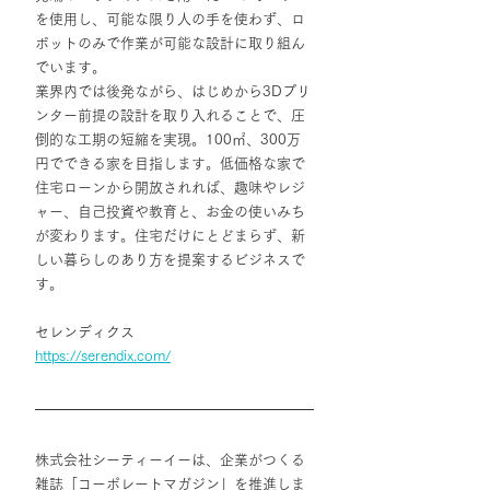
を使用し、可能な限り人の手を使わず、ロ
ボットのみで作業が可能な設計に取り組ん
でいます。
業界内では後発ながら、はじめから3Dプリ
ンター前提の設計を取り入れることで、圧
倒的な工期の短縮を実現。100㎡、300万
円でできる家を目指します。低価格な家で
住宅ローンから開放されれば、趣味やレジ
ャー、自己投資や教育と、お金の使いみち
が変わります。住宅だけにとどまらず、新
しい暮らしのあり方を提案するビジネスで
す。
セレンディクス
https://serendix.com/
株式会社シーティーイーは、企業がつくる
雑誌「コーポレートマガジン」を推進しま