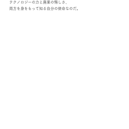
テクノロジーの力と廃業の悔しさ、
両方を身をもって知る自分の使命なのだ。
てらすラボでは、GUTS×社長、GUTS×看護
師など、お仕事の感動話を掲載していま
す。
 もしまわりで感動話を知っている方、推薦
をお願いします。
お問い合わせは
こちら
へ。
#M&A