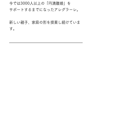
今では3000人以上の「円満離婚」を
サポートするまでになったアレグラーレ。
新しい親子、家庭の形を提案し続けていま
す。
てらすラボでは、GUTS×社長、GUTS×看護
師など、お仕事の感動話を掲載していま
す。
 もしまわりで感動話を知っている方、推薦
をお願いします。
お問い合わせは
こちら
へ。
#アナザーストーリー
GUTs×社長