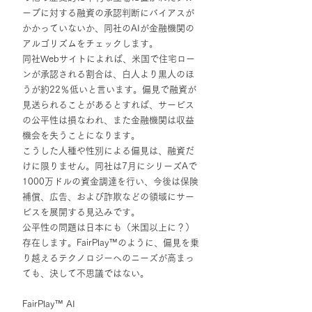
ープに対する融資の承認判断にバイアスが
かかっていないか、同社のAIが金融機関の
アルゴリズムをチェックします。
同社Webサイトによれば、米国で住宅ロー
ンが承認される割合は、白人より黒人のほ
うが約22％低いと言います。偏見で融資が
見送られることがあるとすれば、サービス
の公平性は損なわれ、また金融機関は収益
機会を失うことになります。
こうした人種や性別による偏見は、融資だ
けに限りません。同社は7月にシリーズAで
1000万ドルの資金調達を行い、今後は保険
補償、広告、および詐欺などの領域にサー
ビスを展開する見込みです。
公平性の問題は日本にも（米国以上に？）
存在します。FairPlay™のように、偏見を乗
り越えるテクノロジーへのニーズが高まっ
ても、決して不思議ではない。
FairPlay™ AI