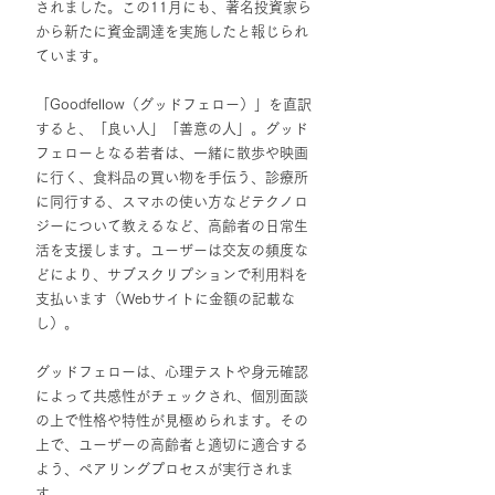
されました。この11月にも、著名投資家ら
から新たに資金調達を実施したと報じられ
ています。
「Goodfellow（グッドフェロー）」を直訳
すると、「良い人」「善意の人」。グッド
フェローとなる若者は、一緒に散歩や映画
に行く、食料品の買い物を手伝う、診療所
に同行する、スマホの使い方などテクノロ
ジーについて教えるなど、高齢者の日常生
活を支援します。ユーザーは交友の頻度な
どにより、サブスクリプションで利用料を
支払います（Webサイトに金額の記載な
し）。
グッドフェローは、心理テストや身元確認
によって共感性がチェックされ、個別面談
の上で性格や特性が見極められます。その
上で、ユーザーの高齢者と適切に適合する
よう、ペアリングプロセスが実行されま
す。