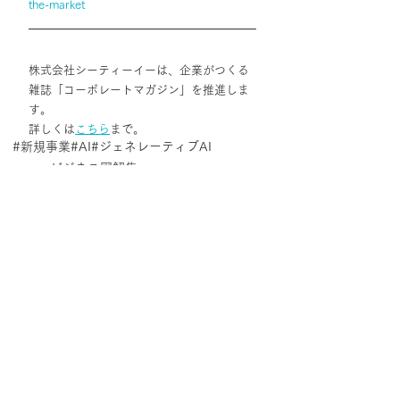
the-market
株式会社シーティーイーは、企業がつくる
雑誌「コーポレートマガジン」を推進しま
す。
詳しくは
こちら
まで。
#新規事業
#AI
#ジェネレーティブAI
ニュービジネス図解集
最新記事