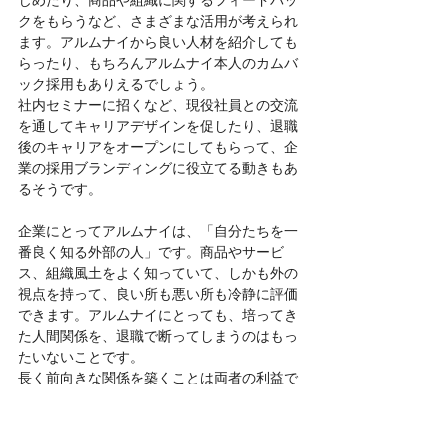
じめたり、商品や組織に関するフィードバッ
クをもらうなど、さまざまな活用が考えられ
ます。アルムナイから良い人材を紹介しても
らったり、もちろんアルムナイ本人のカムバ
ック採用もありえるでしょう。
社内セミナーに招くなど、現役社員との交流
を通してキャリアデザインを促したり、退職
後のキャリアをオープンにしてもらって、企
業の採用ブランディングに役立てる動きもあ
るそうです。
企業にとってアルムナイは、「自分たちを一
番良く知る外部の人」です。商品やサービ
ス、組織風土をよく知っていて、しかも外の
視点を持って、良い所も悪い所も冷静に評価
できます。アルムナイにとっても、培ってき
た人間関係を、退職で断ってしまうのはもっ
たいないことです。
長く前向きな関係を築くことは両者の利益で
あり、そこに課題と商機を見出した同社の視
点も興味深いところ。企業／個人のユーザー
としても、ビジネスの参考としてもフォロー