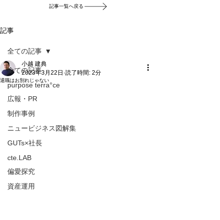
記事一覧へ戻る
記事
全ての記事
小越 建典
全ての記事
2023年3月22日
読了時間: 2分
退職はお別れじゃない
purpose terra°ce
広報・PR
制作事例
ニュービジネス図解集
GUTs×社長
cte.LAB
偏愛探究
資産運用