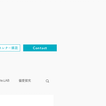
Contact
スレター購読
cte.LAB
偏愛探究