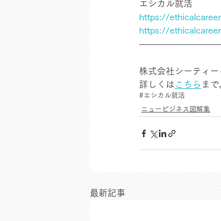
エシカル就活
https://ethicalcare
https://ethicalcaree
株式会社シーティー
詳しくは
こちら
まで
#エシカル就活
ニュービジネス図解集
最新記事