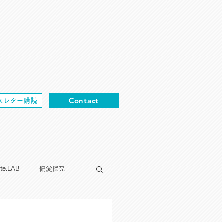
Contact
スレター購読
cte.LAB
偏愛探究