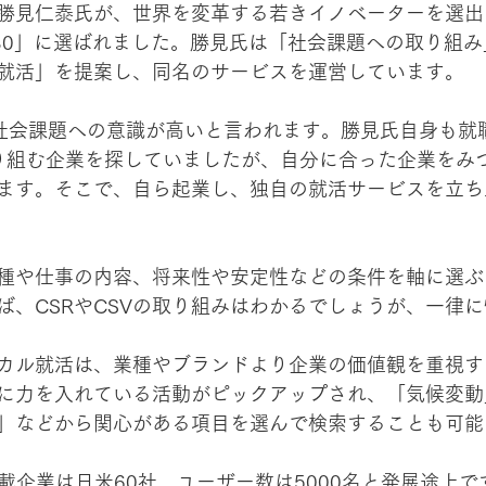
見仁泰氏が、世界を変革する若きイノベーターを選出する「
NDER 30」に選ばれました。勝見氏は「社会課題への取り
就活」を提案し、同名のサービスを運営しています。
社会課題への意識が高いと言われます。勝見氏自身も就
取り組む企業を探していましたが、自分に合った企業をみ
ます。そこで、自ら起業し、独自の就活サービスを立ち
種や仕事の内容、将来性や安定性などの条件を軸に選ぶ
ば、CSRやCSVの取り組みはわかるでしょうが、一律
カル就活は、業種やブランドより企業の価値観を重視す
に力を入れている活動がピックアップされ、「気候変動」
」などから関心がある項目を選んで検索することも可能
掲載企業は日米60社、ユーザー数は5000名と発展途上