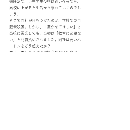
機限定で、小中学生の頃は近い存在でも、
高校に上がると生活から離れていくのでし
ょう。
そこで同社が目をつけたのが、学校での自
販機設置。しかし、「置かせてほしい」と
高校に営業しても、当初は「教育に必要な
い」と門前払いされました。同社は高いハ
ードルをどう超えたか？
マナー委員会の設置や授業での活用など
「教育の一環」として提案したのです。生
徒自身がルールを作り、運用できる仕組み
づくりが学校側からの信頼を勝ち得まし
た。さらに、売上データを使ったマーケテ
ィング授業やSDGs学習の実施など、単なる
販売を超えた価値提供に成功しました。
商品に新たな価値と使命を持たせて、学校
という「聖域」をクリアした発想に、一本
取られた！