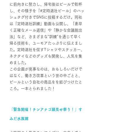
に前向きに努力し、帰宅後はビールで乾杯
し、その様子を「#定時退社ビール」のハッ
シュタグ付きでSNSに投稿するだけ。同社
は「定時退社訓練」動画も公開し、「素早
く正確なメール返信」や「静かな会議脱出
法」など、さまざまな"訓練"を通じて早く
帰る技術を、ユーモアたっぷりに伝えまし
た。定時退社を促すTシャツやステッカー、
ネクタイなどのグッズも開発し、人気を集
めました。 
この企画が見事なのは、おもしろいだけで
はなく、働き方改革という世の中ごとと、
ビールという自社の商品をを結びつけたと
ころ。一本とられました！
「緊急開催！チンアナゴ顔見せ祭り！」す
みだ水族館