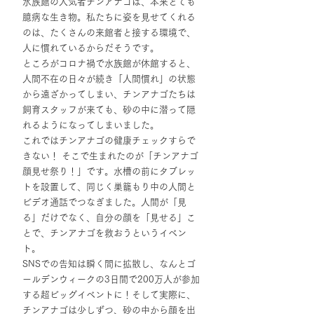
水族館の人気者チンアナゴは、本来とても
臆病な生き物。私たちに姿を見せてくれる
のは、たくさんの来館者と接する環境で、
人に慣れているからだそうです。
ところがコロナ禍で水族館が休館すると、
人間不在の日々が続き「人間慣れ」の状態
から遠ざかってしまい、チンアナゴたちは
飼育スタッフが来ても、砂の中に潜って隠
れるようになってしまいました。
これではチンアナゴの健康チェックすらで
きない！ そこで生まれたのが「チンアナゴ
顔見せ祭り！」です。水槽の前にタブレッ
トを設置して、同じく巣籠もり中の人間と
ビデオ通話でつなぎました。人間が「見
る」だけでなく、自分の顔を「見せる」こ
とで、チンアナゴを救おうというイベン
ト。
SNSでの告知は瞬く間に拡散し、なんとゴ
ールデンウィークの3日間で200万人が参加
する超ビッグイベントに！そして実際に、
チンアナゴは少しずつ、砂の中から顔を出