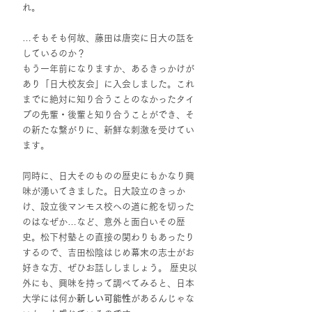
れ。
…そもそも何故、藤田は唐突に日大の話を
しているのか？
もう一年前になりますか、あるきっかけが
あり「日大校友会」に入会しました。これ
までに絶対に知り合うことのなかったタイ
プの先輩・後輩と知り合うことができ、そ
の新たな繋がりに、新鮮な刺激を受けてい
ます。
同時に、日大そのものの歴史にもかなり興
味が湧いてきました。日大設立のきっか
け、設立後マンモス校への道に舵を切った
のはなぜか…など、意外と面白いその歴
史。松下村塾との直接の関わりもあったり
するので、吉田松陰はじめ幕末の志士がお
好きな方、ぜひお話ししましょう。 歴史以
外にも、興味を持って調べてみると、日本
大学には何か
新しい可能性
があるんじゃな