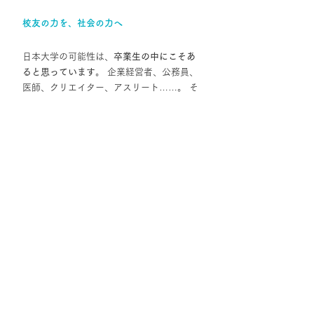
校友の力を、社会の力へ
日本大学の可能性は、
卒業生の中にこそあ
ると思っています
。 企業経営者、公務員、
医師、クリエイター、アスリート……。 そ
れぞれが社会の一線で活躍しているにもか
かわらず、そのネットワークが有機的に繋
がる機会はまだまだ多くはありません。
もしこの“校友エコシステム”をリアル/オン
ライン双方で結べたら、どうなるでしょう
か？ 地域を超えて、世代を超えて、在学生
ともつながる「共創の場」が生まれます。 
日大は「教育の場」としてだけでなく、
「社会を動かす知的共同体」へと進化でき
ます。日大を取り巻く状況が少子化や不祥
事などで外部・内部環境ともに不確実であ
る今こそ、進化のチャンスと言えるでしょ
う。