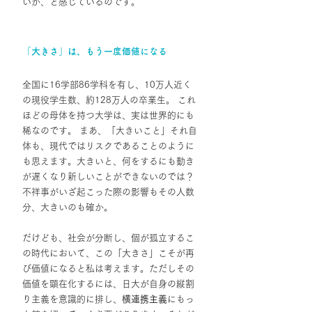
いか、と感じているのです。
「大きさ」は、もう一度価値になる
全国に16学部86学科を有し、10万人近く
の現役学生数、約128万人の卒業生。 これ
ほどの母体を持つ大学は、実は世界的にも
稀なのです。 まあ、「大きいこと」それ自
体も、現代ではリスクであることのように
も思えます。大きいと、何をするにも動き
が遅くなり新しいことができないのでは？
不祥事がいざ起こった際の影響もその人数
分、大きいのも確か。
だけども、社会が分断し、個が孤立するこ
の時代において、この「大きさ」こそが再
び価値になると私は考えます。ただしその
価値を顕在化するには、日大が自身の縦割
り主義を意識的に排し、
横連携主義
にもっ