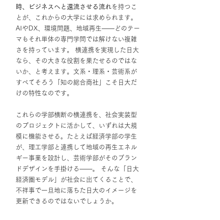
時、ビジネスへと還流させる流れ
を持つこ
とが、これからの大学には求められます。 
AIやDX、環境問題、地域再生――どのテー
マもそれ単体の専門学問では解けない複雑
さを持っています。 横連携を実現した日大
なら、その大きな役割を果たせるのではな
いか、と考えます。文系・理系・芸術系が
すべてそろう「知の総合商社」こそ日大だ
けの特性なのです。
これらの学部横断の横連携を、社会実装型
のプロジェクトに活かして、いずれは大規
模に機能させる。たとえば経済学部の学生
が、理工学部と連携して地域の再生エネル
ギー事業を設計し、芸術学部がそのブラン
ドデザインを手掛ける――。 そんな「日大
経済圏モデル」が社会に出てくることで、
不祥事で一旦地に落ちた日大のイメージを
更新できるのではないでしょうか。