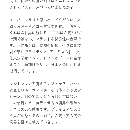
実は、私たちの身の回りはアニミズムであ
ふれています。気づいていましたか？
スーパーマリオを思い出してください。人
間もカメもキノコも対等な世界。土管をく
ぐれば異世界に行ける
──
これは人間だけが
特別ではない、フラットな関係性の表現で
す。ポケモンは、動物や植物、道具にまで
魂を感じ取る「テクノ
─
アニミズム」。文
化人類学者アン・アリスンは「モノに生命
を与え、精神性を見出す日本人の性向」を
指摘しています。
ウルトラマンを覚えていますか？　ハヤタ
隊員とウルトラマンが一心同体になる変身
シーン。自分でありながら自分ではない
──
この感覚こそ、自己と他者の境界が曖昧な
アニミズムの体現です。プリキュアで人魚
や犬が変身するのも同じ。人間と非人間の
境界を軽々と越えていきます。