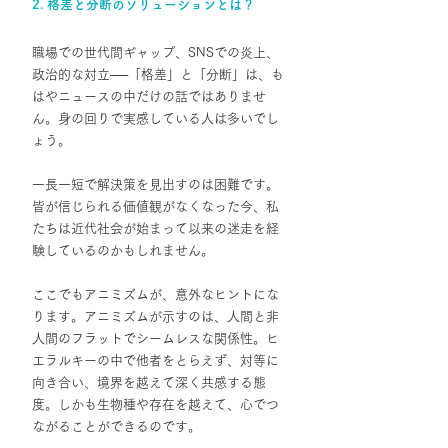
2. 格差と分断のソリューションとは？
職場での世代間ギャップ、SNSでの炎上、
政治的な対立
──
「格差」と「分断」は、も
はやニュースの中だけの話ではありませ
ん。身の回りで実感している人は多いでし
ょう。
一長一短で解決策を見出すのは困難です。
皆が信じられる価値観がなくなった今、私
たちは近代社会が始まって以来の迷走を経
験しているのかもしれません。
ここでもアニミズムが、意外なヒントにな
ります。アニミズムが示すのは、人間と非
人間のフラットでシームレスな関係性。ヒ
エラルキーの中で他者をとらえず、対等に
向き合い、境界を越えて深く共感する態
度。しかも生物種や存在を越えて、心でつ
ながることができるのです。