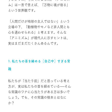
ム」は一言で言えば、「万物に魂が宿る」
という世界観です。
「人間だけが地球の主人ではない」という
立場の下、「動植物やモノなど非人間とも
心を通わせられる」と考えます。そんな
「アニミズム」が現代人に示すヒントは、
実はまだまだたくさんあるんです。
1. 私たちの首を締める［自己中］すぎる常
識
私たちが「当たり前」だと思っている考え
方が、実は私たちの首を締めている
──
そん
な常識のワナに心当たりがある方は多いで
しょう。でも、その常識の根本とはなに
か？ 