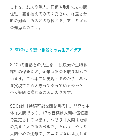
これを、友人や隣人、同僚や取引先との関
係性に置き換えてみてください。格差と分
断の対極にあるこの態度こそ、アニミズム
の知恵なのです。
3. SDGsより賢い自然との共生アイデア
SDGsで自然との共生を
──
脱炭素や生物多
様性の保全など、企業も社会も取り組んで
います。でも本当に実現するのか？　みん
な実現できると思ってやっているのか？　
少々疑問に感じることがあります。
SDGsは「持続可能な開発目標」。開発の主
体は人間であり、17の目標は人間の価値観
で設定されています。つまり「人間は地球
の良き主人であるべきだ」という、やはり
人間中心の発想で、アニミズムには反しま