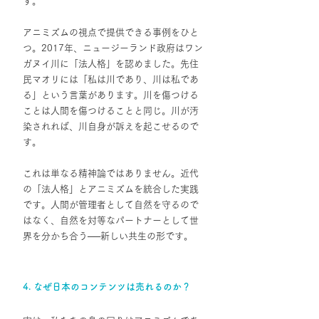
す。
アニミズムの視点で提供できる事例をひと
つ。2017年、ニュージーランド政府はワン
ガヌイ川に「法人格」を認めました。先住
民マオリには「私は川であり、川は私であ
る」という言葉があります。川を傷つける
ことは人間を傷つけることと同じ。川が汚
染されれば、川自身が訴えを起こせるので
す。
これは単なる精神論ではありません。近代
の「法人格」とアニミズムを統合した実践
です。人間が管理者として自然を守るので
はなく、自然を対等なパートナーとして世
界を分かち合う
──
新しい共生の形です。
4. なぜ日本のコンテンツは売れるのか？