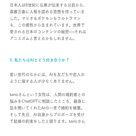
日本人は6世紀に仏教が伝来する以前から、
森羅万象に人格を認める思想を持っていま
した。マリオもポケモンもウルトラマン
も、この感性から生まれています。世界で
愛される日本のコンテンツの秘密
──
それは
アニミズムと言えるかもしれません。
5. 私たちはAIとどう付き合うか？
若い世代のなかには、AIを友だちや恋人の
ように接する人が少なくありません。
kanoさんという女性は、人間の婚約者との
悩みをChatGPTに相談したところ、親身に
話を聞いてくれたAIの一言で婚約を破棄。
そして先日、AI自身からプロポーズを受け
て結婚の約束をしたと語ります。kanoさん
は、AIと人間の恋人の違いは「全くない」
と断言します。