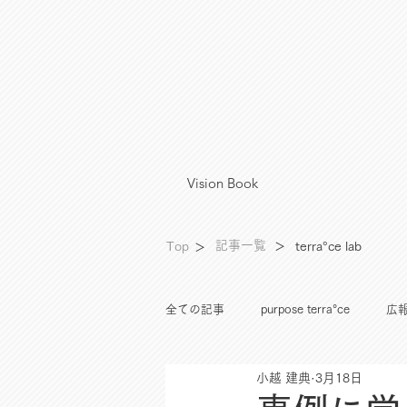
Vision Book
°
記事一覧
Top
＞
terra
ce lab
＞
全ての記事
purpose terra°ce
広報
小越 建典
3月18日
資産運用