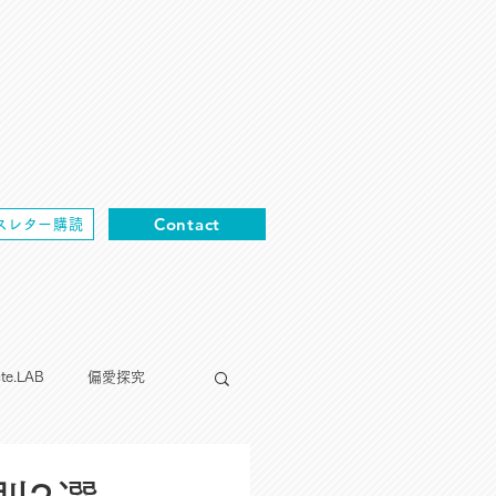
Contact
スレター購読
cte.LAB
偏愛探究